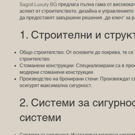
Sagist Luxury BG предлага пълна гама от високок
аспект от строителството, дизайна и управлението
да предоставят завършени решения „до ключ“ за р
1. Строителни и струк
Общо строителство: От основите до покрива, те се
строителство.
Стоманени конструкции: Специализирани са в прое
модерни стоманени конструкции.
Производство на бронирани стени: Произвеждат с
осигурят максимална сигурност.
2. Системи за сигурно
системи
Системи за сигурност: Инсталират модерни системи