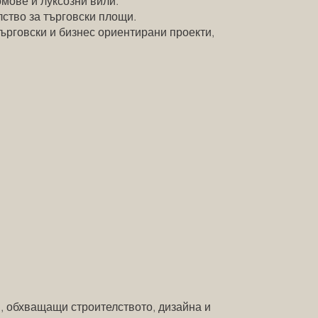
мове и луксозни вили.
лство за търговски площи.
търговски и бизнес ориентирани проекти,
, обхващащи строителството, дизайна и