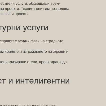
ачествени услуги, обхващащи всеки
 на проекти. Техният опит им позволява
азлични проекти.
турни услуги
 справят с всички фази на сградното
ктирането и изграждането на здрави и
пециализирани стени, проектирани да
ст и интелигентни
 за сигурност, за да гарантират