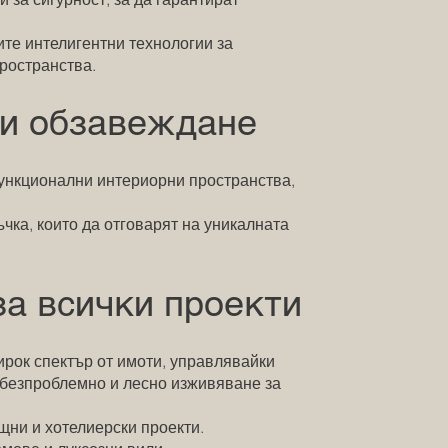
ите интелигентни технологии за
ространства.
 и обзавеждане
ункционални интериорни пространства,
чка, които да отговарят на уникалната
за всички проекти
ирок спектър от имоти, управлявайки
а безпроблемно и лесно изживяване за
щни и хотелиерски проекти.