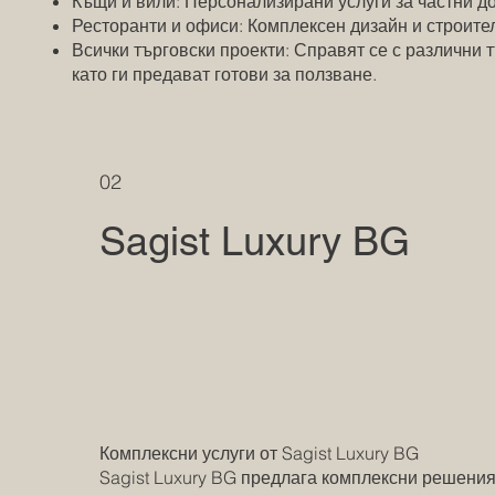
Къщи и вили: Персонализирани услуги за частни до
Ресторанти и офиси: Комплексен дизайн и строите
Всички търговски проекти: Справят се с различни 
като ги предават готови за ползване.
02
Sagist Luxury BG
Комплексни услуги от Sagist Luxury BG
Sagist Luxury BG предлага комплексни решения